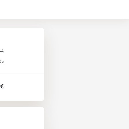
SA
ée
 €