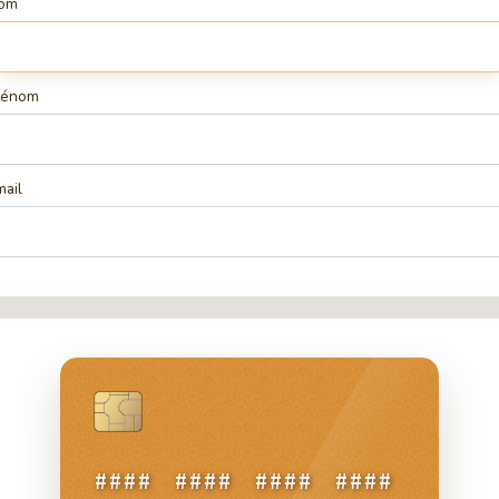
om
rénom
mail
CVV
#
#
#
#
#
#
#
#
#
#
#
#
#
#
#
#