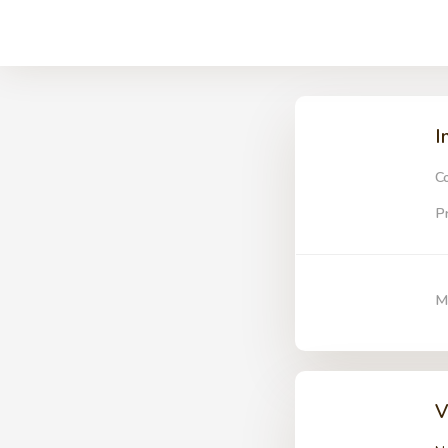
I
C
P
M
V