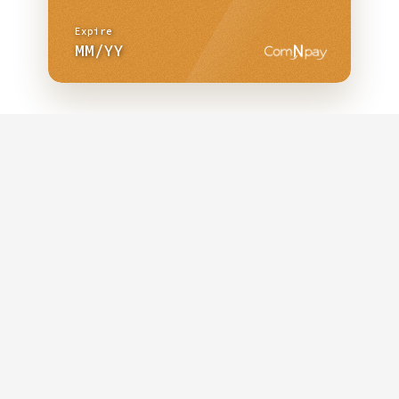
Expire
MM
/
YY
° de carte
te de fin de validité
Cryptogramme Visuel
Annuler