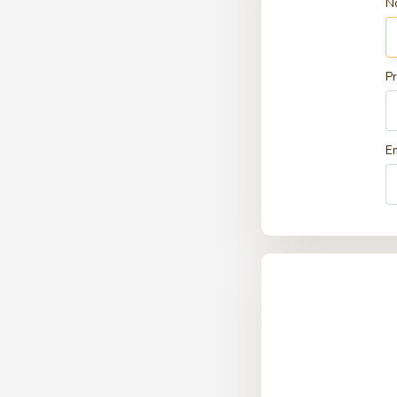
N
P
E